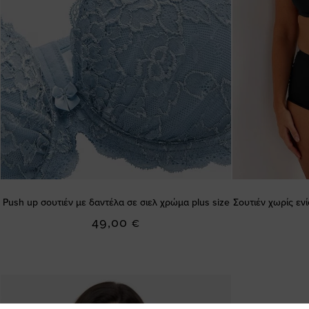
Push up σουτιέν με δαντέλα σε σιελ χρώμα plus size
Σουτιέν χωρίς ε
49,00 €