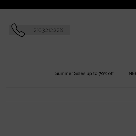
Αναζήτησ
2103212226
Summer Sales up to 70% off
NΕ