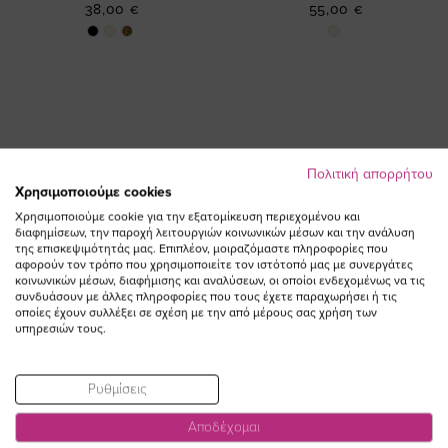
38,00 €
55,00 €
Πολιτική απορρήτου
Χρησιμοποιούμε cookies
ΕΓΓΡΑΦΕΙΤΕ ΣΤΟ NEWSLETTER
Χρησιμοποιούμε cookie για την εξατομίκευση περιεχομένου και
διαφημίσεων, την παροχή λειτουργιών κοινωνικών μέσων και την ανάλυση
της επισκεψιμότητάς μας. Επιπλέον, μοιραζόμαστε πληροφορίες που
Email
αφορούν τον τρόπο που χρησιμοποιείτε τον ιστότοπό μας με συνεργάτες
ΕΓΓΡΑΦΗ
κοινωνικών μέσων, διαφήμισης και αναλύσεων, οι οποίοι ενδεχομένως να τις
συνδυάσουν με άλλες πληροφορίες που τους έχετε παραχωρήσει ή τις
Συμφωνώ με τους
Όρους Χρήσης
οποίες έχουν συλλέξει σε σχέση με την από μέρους σας χρήση των
υπηρεσιών τους.
Ρυθμίσεις
Αποδέχομαι