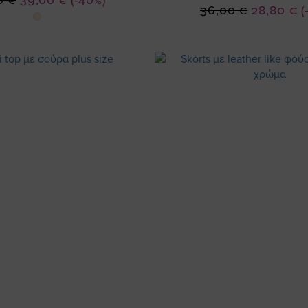
0 €
39,00 €
(-40%)
Ειδική
36,00 €
28,80 €
(
Τιμή
Τιμή