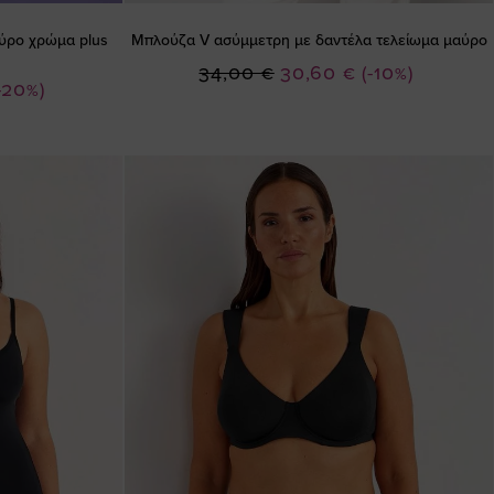
αύρο χρώμα plus
Μπλούζα V ασύμμετρη με δαντέλα τελείωμα μαύρο
Ειδική
34,00 €
30,60 €
(-10%)
-20%)
Τιμή