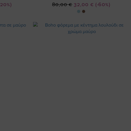
Ειδική
-20%)
80,00 €
32,00 €
(-60%)
Τιμή