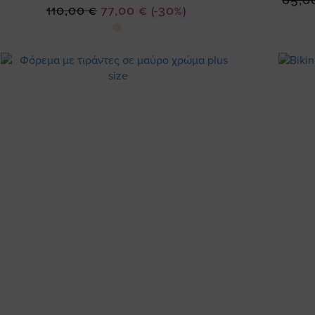
65,0
Ειδική
110,00 €
77,00 €
(-30%)
Τιμή