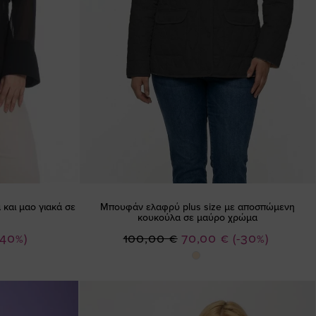
 και μαο γιακά σε
Μπουφάν ελαφρύ plus size με αποσπώμενη
κουκούλα σε μαύρο χρώμα
Ειδική
-40%)
100,00 €
70,00 €
(-30%)
Τιμή