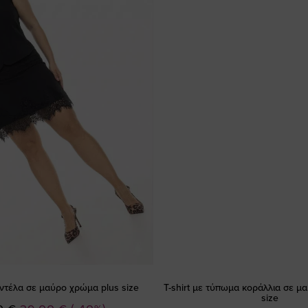
ντέλα σε μαύρο χρώμα plus size
T-shirt με τύπωμα κοράλλια σε μ
size
Ειδική