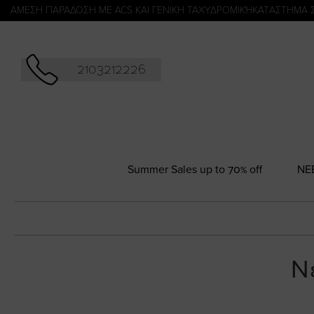
Αναζήτησ
ΑΜΕΣΗ ΠΑΡΑΔΟΣΗ ΜΕ ACS ΚΑΙ ΓΕΝΙΚΗ ΤΑΧΥΔΡΟΜΙΚΉ
KATΑΣΤΗΜΑ 
2103212226
Summer Sales up to 70% off
NΕ
Ν