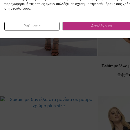
παραχωρήσει ή τις οποίες έχουν συλλέξει σε σχέση με την από μέρους σας χρή
υπηρεσιών τους.
Ρυθμίσεις
Αποδέχομαι
T-shirt με V λ
24,0