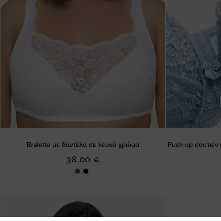
Bralette με δαντέλα σε λευκό χρώμα
Push up σουτιέν 
38,00 €