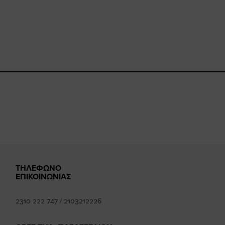
ebook.com/happysizes/
instagram.com/happysizes
ww.youtube.com/user/Hap
mhee
ΤΗΛΕΦΩΝΟ
ΕΠΙΚΟΙΝΩΝΙΑΣ
2310 222 747
/
2103212226