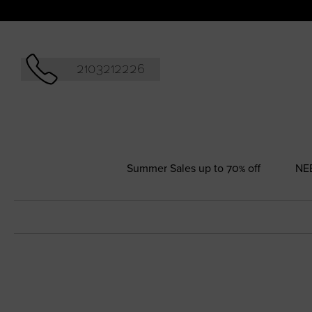
Αναζήτησ
2103212226
Summer Sales up to 70% off
NΕ