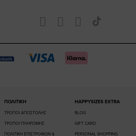
Visit
Visit
Visit
Visit
https://www.fac
https://www.
https://w
our
page
page
feature=
TikTok
page
page
ΠΟΛΙΤΙΚΗ
HAPPYSIZES EXTRA
ΤΡΟΠΟΙ ΑΠΟΣΤΟΛΗΣ
BLOG
ΤΡΟΠΟΙ ΠΛΗΡΩΜΗΣ
GIFT CARD
ΠΟΛΙΤΙΚΗ ΕΠΙΣΤΡΟΦΩΝ &
PERSONAL SHOPPING