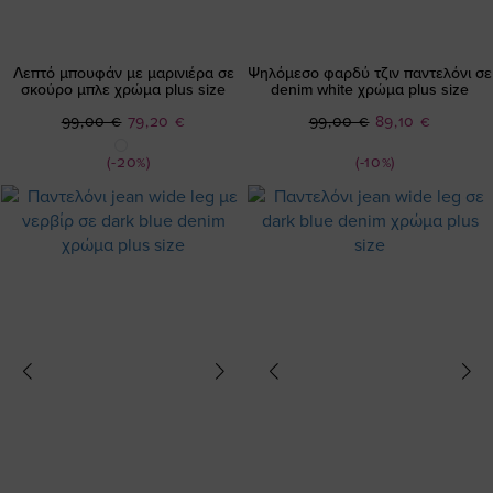
Λεπτό μπουφάν με μαρινιέρα σε
Ψηλόμεσο φαρδύ τζιν παντελόνι σε
σκούρο μπλε χρώμα plus size
denim white χρώμα plus size
Ειδική
Ειδική
99,00 €
79,20 €
99,00 €
89,10 €
Τιμή
Τιμή
(-20%)
(-10%)