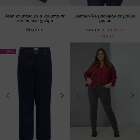
Jean καμπάνα με 3 κουμπιά σε
Leather-like μπουφάν σε μαύρο
denim blue χρώμα
χρώμα
Ειδική
60,00 €
100,00 €
70,00 €
Τιμή
(-30%)
SALE