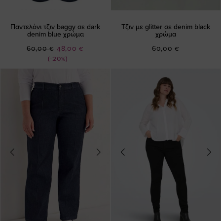
Παντελόνι τζιν baggy σε dark
Τζιν με glitter σε denim black
denim blue χρώμα
χρώμα
Ειδική
60,00 €
48,00 €
60,00 €
Τιμή
(-20%)