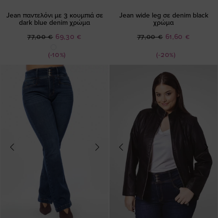
Jean παντελόνι με 3 κουμπιά σε
Jean wide leg σε denim black
dark blue denim χρώμα
χρώμα
Ειδική
Ειδική
77,00 €
69,30 €
77,00 €
61,60 €
Τιμή
Τιμή
(-10%)
(-20%)