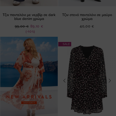
Τζιν παντελόνι με νερβίρ σε dark
Τζιν στενό παντελόνι σε μαύρο
blue denim χρώμα
χρώμα
Ειδική
99,00 €
89,10 €
40,00 €
Τιμή
(-10%)
SALE