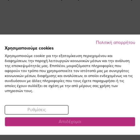
Πολιτική απορρήτου
Χρησιμοποιούμε cookies
Χρησιμοποιούμε cookie για την εξατομίκευση περιεχομένου και
Παντελόνα με λάστιχο σε σοκολά
Jean παντελόνι 7/8 με μπάσκα σε
διαφημίσεων, την παροχή λειτουργιών κοινωνικών μέσων και την ανάλυση
χρώμα plus size
denim light blue χρώμα plus size
της επισκεψιμότητάς μας. Επιπλέον, μοιραζόμαστε πληροφορίες που
αφορούν τον τρόπο που χρησιμοποιείτε τον ιστότοπό μας με συνεργάτες
Ειδική
68,90 €
86,00 €
77,40 €
κοινωνικών μέσων, διαφήμισης και αναλύσεων, οι οποίοι ενδεχομένως να τις
Τιμή
συνδυάσουν με άλλες πληροφορίες που τους έχετε παραχωρήσει ή τις
(-10%)
οποίες έχουν συλλέξει σε σχέση με την από μέρους σας χρήση των
υπηρεσιών τους.
Ρυθμίσεις
Αποδέχομαι