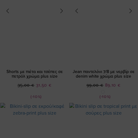
Shorts με πιέτα και τσέπες σε
Jean παντελόνι 7/8 με νερβίρ σε
πετρόλ χρώμα plus size
denim white χρώμα plus size
Ειδική
Ειδική
35,00 €
31,50 €
99,00 €
89,10 €
Τιμή
Τιμή
(-10%)
(-10%)