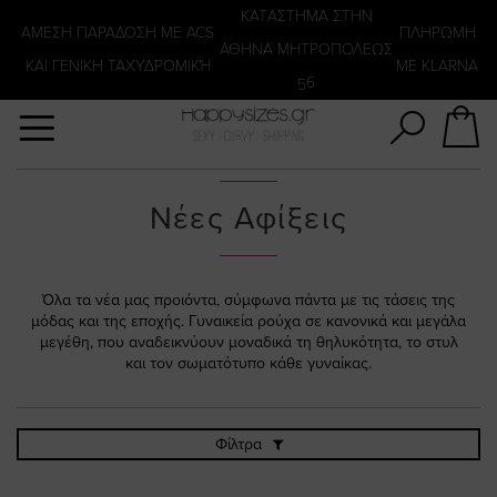
Αναζήτηση
KATΑΣΤΗΜΑ ΣΤΗΝ
ΑΜΕΣΗ ΠΑΡΑΔΟΣΗ ΜΕ ACS
ΠΛΗΡΩΜΗ
ΑΘΗΝΑ ΜΗΤΡΟΠΟΛΕΩΣ
ΚΑΙ ΓΕΝΙΚΗ ΤΑΧΥΔΡΟΜΙΚΉ
ΜΕ KLARNA
56
Νέες Αφίξεις
Όλα τα νέα μας προιόντα, σύμφωνα πάντα με τις τάσεις της
μόδας και της εποχής. Γυναικεία ρούχα σε κανονικά και μεγάλα
μεγέθη, που αναδεικνύουν μοναδικά τη θηλυκότητα, το στυλ
και τον σωματότυπο κάθε γυναίκας.
Φίλτρα