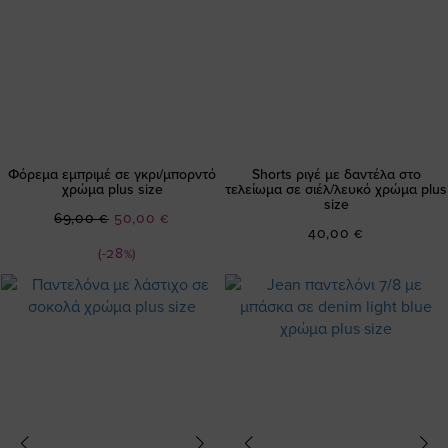
Φόρεμα εμπριμέ σε γκρι/μπορντό
Shorts ριγέ με δαντέλα στο
χρώμα plus size
τελείωμα σε σιέλ/λευκό χρώμα plus
size
Ειδική
69,00 €
50,00 €
40,00 €
Τιμή
(-28%)