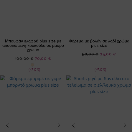
Μπουφάν ελαφρύ plus size με
Φόρεμα με βολάν σε λαδί χρώμα
αποσπώμενη κουκούλα σε μαύρο
plus size
χρώμα
Ειδική
50,00 €
25,00 €
Ειδική
100,00 €
70,00 €
Τιμή
Τιμή
(-30%)
(-50%)