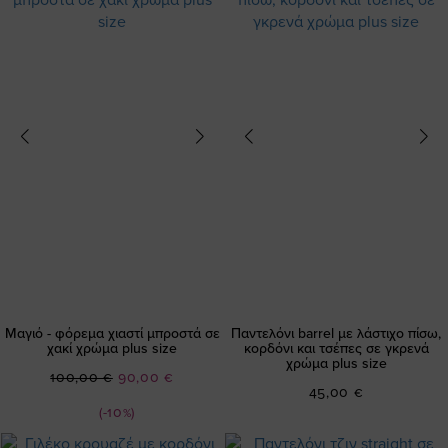
Μαγιό - φόρεμα χιαστί μπροστά σε
Παντελόνι barrel με λάστιχο πίσω,
χακί χρώμα plus size
κορδόνι και τσέπες σε γκρενά
χρώμα plus size
Ειδική
100,00 €
90,00 €
45,00 €
Τιμή
(-10%)