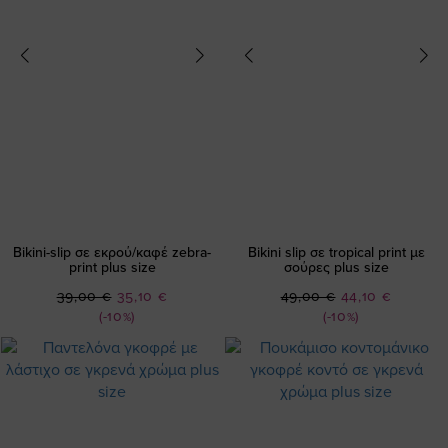
Bikini-slip σε εκρού/καφέ zebra-
Bikini slip σε tropical print με
print plus size
σούρες plus size
Ειδική
Ειδική
39,00 €
35,10 €
49,00 €
44,10 €
Τιμή
Τιμή
(-10%)
(-10%)