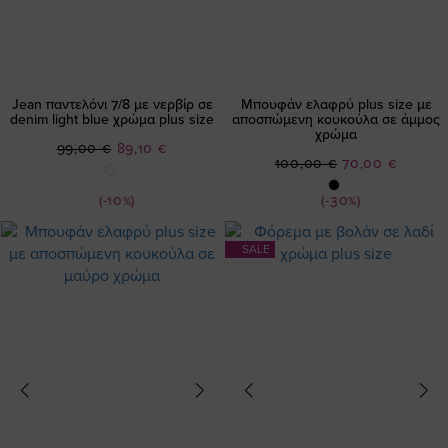
Jean παντελόνι 7/8 με νερβίρ σε
Μπουφάν ελαφρύ plus size με
denim light blue χρώμα plus size
αποσπώμενη κουκούλα σε άμμος
χρώμα
Ειδική
99,00 €
89,10 €
Ειδική
100,00 €
70,00 €
Τιμή
Τιμή
(-10%)
(-30%)
SALE