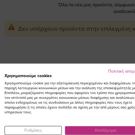
Όλα τα νέα μας προιόντα, σύμφωνα π
αναδεικνύ
Δεν υπάρχουν προϊόντα στην επιλεγμένη 
Πολιτική απο
Χρησιμοποιούμε cookies
Χρησιμοποιούμε cookie για την εξατομίκευση περιεχομένου και διαφημίσεων, τ
παροχή λειτουργιών κοινωνικών μέσων και την ανάλυση της επισκεψιμότητάς μ
Επιπλέον, μοιραζόμαστε πληροφορίες που αφορούν τον τρόπο που χρησιμοποιε
τον ιστότοπό μας με συνεργάτες κοινωνικών μέσων, διαφήμισης και αναλύσεων,
οποίοι ενδεχομένως να τις συνδυάσουν με άλλες πληροφορίες που τους έχετε
παραχωρήσει ή τις οποίες έχουν συλλέξει σε σχέση με την από μέρους σας χρή
υπηρεσιών τους.
Ρυθμίσεις
Αποδέχομαι