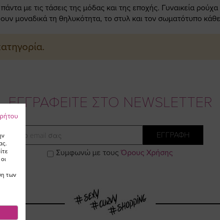
άντα με τις τάσεις της μόδας και της εποχής. Γυναικεία ρούχα
ουν μοναδικά τη θηλυκότητα, το στυλ και τον σωματότυπο κάθε
κατηγορία.
ΕΓΓΡΑΦΕΙΤΕ ΣΤΟ NEWSLETTER
ρρήτου
Email
ΕΓΓΡΑΦΗ
ην
ας.
ίτε
Συμφωνώ με τους
Όρους Χρήσης
 οι
ση των