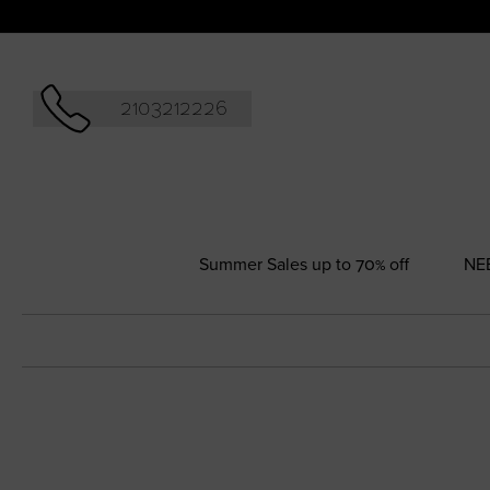
Αναζήτησ
2103212226
Summer Sales up to 70% off
NΕ