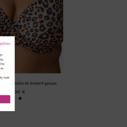
ρρήτου
ην
ας.
ίτε
 οι
ση των
ge με μπανέλα σε leopard χρώμα
38,00 €