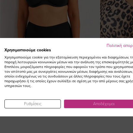
Πολιτική απο
Χρησιμοποιούμε cookies
Χρησιμοποιούμε cookie για την εξατομίκευση περιεχομένου και διαφημίσεων, τ
παροχή λειτουργιών κοινωνικών μέσων και την ανάλυση της επισκεψιμότητάς μ
Επιπλέον, μοιραζόμαστε πληροφορίες που αφορούν τον τρόπο που χρησιμοποιε
τον ιστότοπό μας με συνεργάτες κοινωνικών μέσων, διαφήμισης και αναλύσεων,
οποίοι ενδεχομένως να τις συνδυάσουν με άλλες πληροφορίες που τους έχετε
παραχωρήσει ή τις οποίες έχουν συλλέξει σε σχέση με την από μέρους σας χρή
υπηρεσιών τους.
Σουτιέν χωρίς ενίσχυση με μπανέλα σε μαύρο χρώμα
Σουτιέν plun
plus size
55,00 €
Ρυθμίσεις
Αποδέχομαι