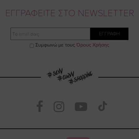
ΕΓΓΡΑΦΕΙΤΕ ΣΤΟ NEWSLETTER
Email
ΕΓΓΡΑΦΗ
Συμφωνώ με τους
Όρους Χρήσης
Visit
Visit
Visit
Visit
https://www.face
https://www.
https://
our