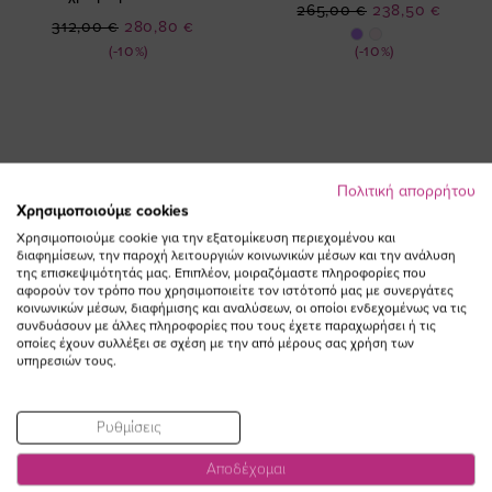
Ειδική
265,00 €
238,50 €
Ειδική
312,00 €
280,80 €
Τιμή
Τιμή
(-10%)
(-10%)
Πολιτική απορρήτου
Χρησιμοποιούμε cookies
ΕΓΓΡΑΦΕΙΤΕ ΣΤΟ NEWSLETTER
Χρησιμοποιούμε cookie για την εξατομίκευση περιεχομένου και
διαφημίσεων, την παροχή λειτουργιών κοινωνικών μέσων και την ανάλυση
της επισκεψιμότητάς μας. Επιπλέον, μοιραζόμαστε πληροφορίες που
Email
αφορούν τον τρόπο που χρησιμοποιείτε τον ιστότοπό μας με συνεργάτες
ΕΓΓΡΑΦΗ
κοινωνικών μέσων, διαφήμισης και αναλύσεων, οι οποίοι ενδεχομένως να τις
συνδυάσουν με άλλες πληροφορίες που τους έχετε παραχωρήσει ή τις
Συμφωνώ με τους
Όρους Χρήσης
οποίες έχουν συλλέξει σε σχέση με την από μέρους σας χρήση των
υπηρεσιών τους.
Ρυθμίσεις
Αποδέχομαι