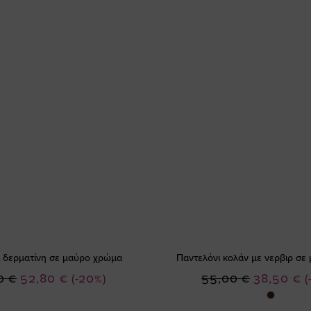
 δερματίνη σε μαύρο χρώμα
Παντελόνι κολάν με νερβιρ σε
Ειδική
Ειδική
0 €
52,80 €
(-20%)
55,00 €
38,50 €
(
Τιμή
Τιμή