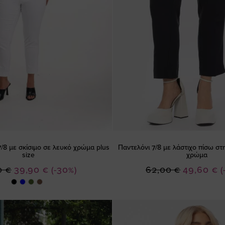
/8 με σκίσιμο σε λευκό χρώμα plus
Παντελόνι 7/8 με λάστιχο πίσω σ
size
χρώμα
Ειδική
Ειδική
0 €
39,90 €
(-30%)
62,00 €
49,60 €
(
Τιμή
Τιμή