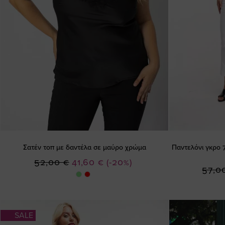
Σατέν τοπ με δαντέλα σε μαύρο χρώμα
Παντελόνι γκρο 7
Ειδική
52,00 €
41,60 €
(-20%)
57,0
Τιμή
SALE