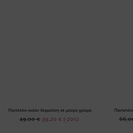
Παντελόνι κολάν δερματίνη σε μαύρο χρώμα
Παντελόνι
Ειδική
49,00 €
39,20 €
(-20%)
66,0
Τιμή