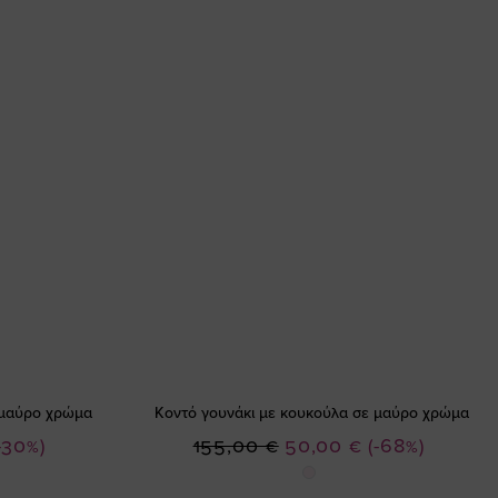
 μαύρο χρώμα
Κοντό γουνάκι με κουκούλα σε μαύρο χρώμα
Ειδική
-30%)
155,00 €
50,00 €
(-68%)
Τιμή