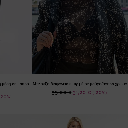
τη μέση σε μαύρο
Μπλούζα διαφάνεια εμπριμέ σε μαύρο/άσπρο χρώμα
Ειδική
39,00 €
31,20 €
(-20%)
-20%)
Τιμή