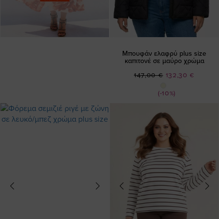
Μπουφάν ελαφρύ plus size
καπιτονέ σε μαύρο χρώμα
Ειδική
147,00 €
132,30 €
Τιμή
(-10%)