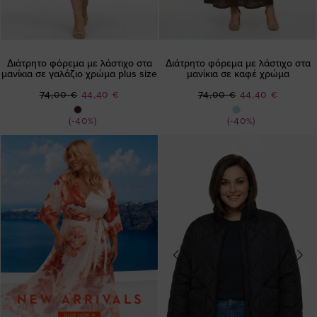
Διάτρητο φόρεμα με λάστιχο στα
Διάτρητο φόρεμα με λάστιχο στα
μανίκια σε γαλάζιο χρώμα plus size
μανίκια σε καφέ χρώμα
Ειδική
Ειδική
74,00 €
44,40 €
74,00 €
44,40 €
Τιμή
Τιμή
(-40%)
(-40%)