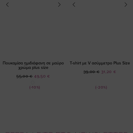
Πουκαμίσα ημιδιάφανη σε μαύρο
T-shirt με V ασύμμετρο Plus Size
χρώμα plus size
Ειδική
39,00 €
31,20 €
Ειδική
55,00 €
49,50 €
Τιμή
Τιμή
(-10%)
(-20%)