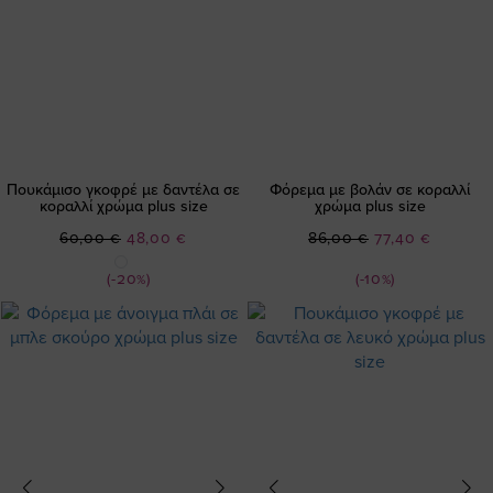
Πουκάμισο γκοφρέ με δαντέλα σε
Φόρεμα με βολάν σε κοραλλί
κοραλλί χρώμα plus size
χρώμα plus size
Ειδική
Ειδική
60,00 €
48,00 €
86,00 €
77,40 €
Τιμή
Τιμή
(-20%)
(-10%)