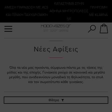
Αναζήτηση
KATΑΣΤΗΜΑ ΣΤΗΝ
ΑΜΕΣΗ ΠΑΡΑΔΟΣΗ ΜΕ ACS
ΠΛΗΡΩΜΗ
ΑΘΗΝΑ ΜΗΤΡΟΠΟΛΕΩΣ
ΚΑΙ ΓΕΝΙΚΗ ΤΑΧΥΔΡΟΜΙΚΉ
ΜΕ KLARNA
56
Νέες Αφίξεις
Όλα τα νέα μας προιόντα, σύμφωνα πάντα με τις τάσεις της
μόδας και της εποχής. Γυναικεία ρούχα σε κανονικά και μεγάλα
μεγέθη, που αναδεικνύουν μοναδικά τη θηλυκότητα, το στυλ
και τον σωματότυπο κάθε γυναίκας.
Φίλτρα