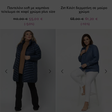
Παντελόνι soft με καμπάνα
Ζιπ Κιλότ δερματίνη σε μαύρο
τελείωμα σε καφέ χρώμα plus size
χρώμα
Ειδική
Ειδική
110,00 €
55,00 €
68,00 €
61,20 €
Τιμή
Τιμή
(-50%)
(-10%)