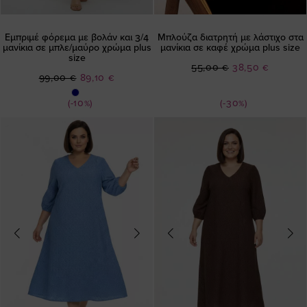
Εμπριμέ φόρεμα με βολάν και 3/4
Μπλούζα διατρητή με λάστιχο στα
μανίκια σε μπλε/μαύρο χρώμα plus
μανίκια σε καφέ χρώμα plus size
size
Ειδική
55,00 €
38,50 €
Ειδική
99,00 €
89,10 €
Τιμή
Τιμή
(-10%)
(-30%)