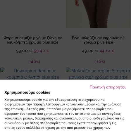
Φόρεμα σεμιζιέ ριγέ με ζώνη σε
Ριγε μπλούζα σε εκρού/καφέ
λευκό/μπεζ χρώμα plus size
χρώμα plus size
Ειδική
Ειδική
99,00 €
59,40 €
49,00 €
44,10 €
Τιμή
Τιμή
(-40%)
(-10%)
Πολιτική απορρήτου
Χρησιμοποιούμε cookies
Χρησιμοποιούμε cookie για την εξατομίκευση περιεχομένου και
διαφημίσεων, την παροχή λειτουργιών κοινωνικών μέσων και την ανάλυση
της επισκεψιμότητάς μας. Επιπλέον, μοιραζόμαστε πληροφορίες που
αφορούν τον τρόπο που χρησιμοποιείτε τον ιστότοπό μας με συνεργάτες
κοινωνικών μέσων, διαφήμισης και αναλύσεων, οι οποίοι ενδεχομένως να τις
συνδυάσουν με άλλες πληροφορίες που τους έχετε παραχωρήσει ή τις
οποίες έχουν συλλέξει σε σχέση με την από μέρους σας χρήση των