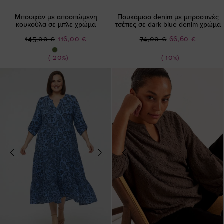
Μπουφάν με αποσπώμενη
Πουκάμισο denim με μπροστινές
κουκούλα σε μπλε χρώμα
τσέπες σε dark blue denim χρώμα
Ειδική
Ειδική
145,00 €
116,00 €
74,00 €
66,60 €
Τιμή
Τιμή
(-20%)
(-10%)