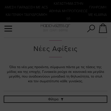
Αναζήτηση
KATΑΣΤΗΜΑ ΣΤΗΝ
ΑΜΕΣΗ ΠΑΡΑΔΟΣΗ ΜΕ ACS
ΠΛΗΡΩΜΗ
ΑΘΗΝΑ ΜΗΤΡΟΠΟΛΕΩΣ
ΚΑΙ ΓΕΝΙΚΗ ΤΑΧΥΔΡΟΜΙΚΉ
ΜΕ KLARNA
56
Νέες Αφίξεις
Όλα τα νέα μας προιόντα, σύμφωνα πάντα με τις τάσεις της
μόδας και της εποχής. Γυναικεία ρούχα σε κανονικά και μεγάλα
μεγέθη, που αναδεικνύουν μοναδικά τη θηλυκότητα, το στυλ
και τον σωματότυπο κάθε γυναίκας.
Φίλτρα