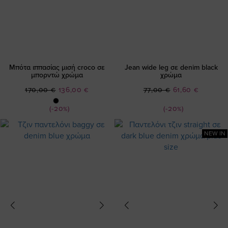
Μπότα ιππασίας μισή croco σε
Jean wide leg σε denim black
μπορντώ χρώμα
χρώμα
Ειδική
Ειδική
170,00 €
136,00 €
77,00 €
61,60 €
Τιμή
Τιμή
(-20%)
(-20%)
NEW IN