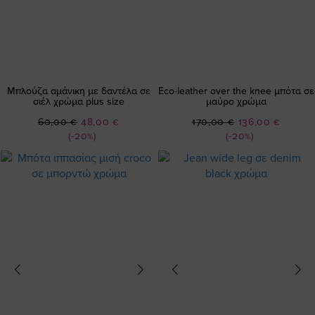
Μπλούζα αμάνικη με δαντέλα σε
Eco-leather over the knee μπότα σε
σιέλ χρώμα plus size
μαύρο χρώμα
Ειδική
Ειδική
60,00 €
48,00 €
170,00 €
136,00 €
Τιμή
Τιμή
(-20%)
(-20%)