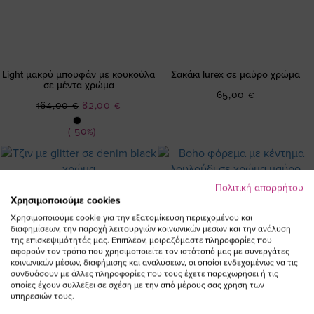
Light μακρύ μπουφάν με κουκούλα
Σακάκι lurex σε μαύρο χρώμα
σε μέντα χρώμα
65,00 €
Ειδική
164,00 €
82,00 €
Τιμή
(-50%)
Πολιτική απορρήτου
Χρησιμοποιούμε cookies
Χρησιμοποιούμε cookie για την εξατομίκευση περιεχομένου και
διαφημίσεων, την παροχή λειτουργιών κοινωνικών μέσων και την ανάλυση
της επισκεψιμότητάς μας. Επιπλέον, μοιραζόμαστε πληροφορίες που
αφορούν τον τρόπο που χρησιμοποιείτε τον ιστότοπό μας με συνεργάτες
κοινωνικών μέσων, διαφήμισης και αναλύσεων, οι οποίοι ενδεχομένως να τις
συνδυάσουν με άλλες πληροφορίες που τους έχετε παραχωρήσει ή τις
οποίες έχουν συλλέξει σε σχέση με την από μέρους σας χρήση των
υπηρεσιών τους.