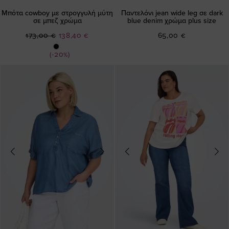
Μπότα cowboy με στρογγυλή μύτη
Παντελόνι jean wide leg σε dark
σε μπεζ χρώμα
blue denim χρώμα plus size
Ειδική
173,00 €
138,40 €
65,00 €
Τιμή
(-20%)