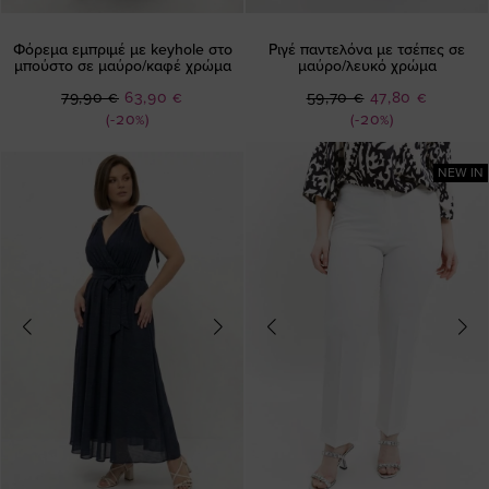
Φόρεμα εμπριμέ με keyhole στο
Ριγέ παντελόνα με τσέπες σε
μπούστο σε μαύρο/καφέ χρώμα
μαύρο/λευκό χρώμα
Ειδική
Ειδική
79,90 €
63,90 €
59,70 €
47,80 €
Τιμή
Τιμή
(-20%)
(-20%)
NEW IN