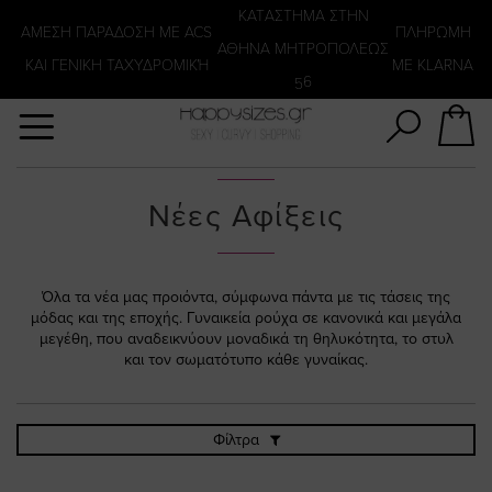
Αναζήτηση
KATΑΣΤΗΜΑ ΣΤΗΝ
ΑΜΕΣΗ ΠΑΡΑΔΟΣΗ ΜΕ ACS
ΠΛΗΡΩΜΗ
ΑΘΗΝΑ ΜΗΤΡΟΠΟΛΕΩΣ
ΚΑΙ ΓΕΝΙΚΗ ΤΑΧΥΔΡΟΜΙΚΉ
ΜΕ KLARNA
56
Νέες Αφίξεις
Όλα τα νέα μας προιόντα, σύμφωνα πάντα με τις τάσεις της
μόδας και της εποχής. Γυναικεία ρούχα σε κανονικά και μεγάλα
μεγέθη, που αναδεικνύουν μοναδικά τη θηλυκότητα, το στυλ
και τον σωματότυπο κάθε γυναίκας.
Φίλτρα