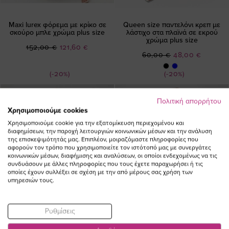
Maxi lurex φόρεμα με κρίκο σε
Queen size παντελόνι κρεπ με
σκούρο μπλε χρώμα plus size
λάστιχο στα πλαϊνά σε εκρού
χρώμα plus size
Ειδική
152,00 €
121,60 €
Ειδική
60,00 €
48,00 €
Τιμή
Τιμή
(-20%)
(-20%)
NEW IN
NEW IN
Πολιτική απορρήτου
Χρησιμοποιούμε cookies
Χρησιμοποιούμε cookie για την εξατομίκευση περιεχομένου και
διαφημίσεων, την παροχή λειτουργιών κοινωνικών μέσων και την ανάλυση
της επισκεψιμότητάς μας. Επιπλέον, μοιραζόμαστε πληροφορίες που
αφορούν τον τρόπο που χρησιμοποιείτε τον ιστότοπό μας με συνεργάτες
κοινωνικών μέσων, διαφήμισης και αναλύσεων, οι οποίοι ενδεχομένως να τις
συνδυάσουν με άλλες πληροφορίες που τους έχετε παραχωρήσει ή τις
οποίες έχουν συλλέξει σε σχέση με την από μέρους σας χρήση των
υπηρεσιών τους.
Ρυθμίσεις