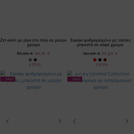
Ζιπ κιλότ με ρίγα στο πλάι σε μαύρο
Σακάκι φοδραρισμένο με τσέπες
χρώμα
μπροστά σε καφέ χρώμα
Ειδική
Ειδική
67,00 €
20,10 €
141,00 €
70,50 €
Τιμή
Τιμή
(-70%)
(-50%)
SALE
SALE