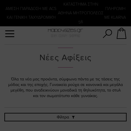
Αναζήτηση
KATΑΣΤΗΜΑ ΣΤΗΝ
ΑΜΕΣΗ ΠΑΡΑΔΟΣΗ ΜΕ ACS
ΠΛΗΡΩΜΗ
ΑΘΗΝΑ ΜΗΤΡΟΠΟΛΕΩΣ
ΚΑΙ ΓΕΝΙΚΗ ΤΑΧΥΔΡΟΜΙΚΉ
ΜΕ KLARNA
56
Νέες Αφίξεις
Όλα τα νέα μας προιόντα, σύμφωνα πάντα με τις τάσεις της
μόδας και της εποχής. Γυναικεία ρούχα σε κανονικά και μεγάλα
μεγέθη, που αναδεικνύουν μοναδικά τη θηλυκότητα, το στυλ
και τον σωματότυπο κάθε γυναίκας.
Φίλτρα