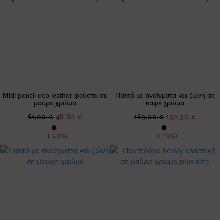
Midi pencil eco leather φούστα σε
Παλτό με ανοίγματα και ζώνη σε
μαύρο χρώμα
καφέ χρώμα
Ειδική
Ειδική
61,00 €
48,80 €
189,00 €
132,30 €
Τιμή
Τιμή
(-20%)
(-30%)