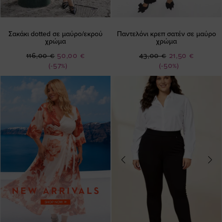
Σακάκι dotted σε μαύρο/εκρού
Παντελόνι κρεπ σατέν σε μαύρο
χρώμα
χρώμα
Ειδική
Ειδική
116,00 €
50,00 €
43,00 €
21,50 €
Τιμή
Τιμή
(-57%)
(-50%)