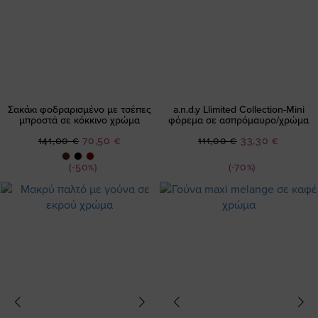
Σακάκι φοδραρισμένο με τσέπες
a.n.d.y Llimited Collection-Mini
μπροστά σε κόκκινο χρώμα
φόρεμα σε ασπρόμαυρο/χρώμα
Ειδική
Ειδική
141,00 €
70,50 €
111,00 €
33,30 €
Τιμή
Τιμή
(-50%)
(-70%)