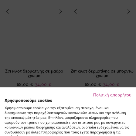
Ζιπ κιλοτ δερματίνης σε μαύρο
Ζιπ κιλοτ δερματίνης σε μπορντώ
χρώμα
χρώμα
Ειδική
Ειδική
68,00 €
34,00 €
68,00 €
34,00 €
Τιμή
Τιμή
Πολιτική απορρήτου
(-50%)
(-50%)
Χρησιμοποιούμε cookies
Χρησιμοποιούμε cookie για την εξατομίκευση περιεχομένου και
διαφημίσεων, την παροχή λειτουργιών κοινωνικών μέσων και την ανάλυση
της επισκεψιμότητάς μας. Επιπλέον, μοιραζόμαστε πληροφορίες που
αφορούν τον τρόπο που χρησιμοποιείτε τον ιστότοπό μας με συνεργάτες
κοινωνικών μέσων, διαφήμισης και αναλύσεων, οι οποίοι ενδεχομένως να τις
συνδυάσουν με άλλες πληροφορίες που τους έχετε παραχωρήσει ή τις