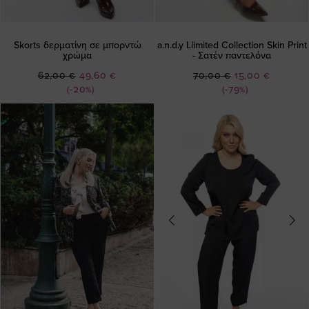
Skorts δερματίνη σε μπορντώ
a.n.d.y Llimited Collection Skin Print
χρώμα
- Σατέν παντελόνα
Ειδική
Ειδική
62,00 €
49,60 €
70,00 €
15,00 €
Τιμή
Τιμή
(-20%)
(-79%)