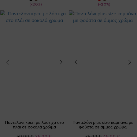
(-20%)
(-20%)
Παντελόνι κρεπ με λάστιχα στο
Παντελόνι plus size καμπάνα με
πλάι σε σοκολά χρώμα
φούστα σε άμμος χρώμα
Ειδική
Ειδική
50,00 €
25,00 €
75,00 €
45,00 €