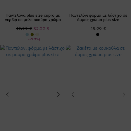
Παντελόνα plus size cupro με
Παντελόνι φόρμα με λάστιχο σε
νερβιρ σε μπλε σκούρο χρώμα
άμμος χρώμα plus size
Ειδική
40,00 €
32,00 €
45,00 €
Τιμή
(-20%)