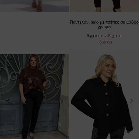
Παντελόνι oslo με τσέπες σε μαύρο
χρώμα
Ειδική
69,00 €
48,30 €
Τιμή
(-30%)