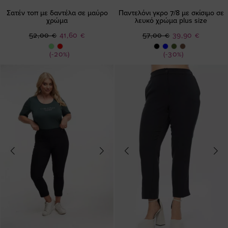
Σατέν τοπ με δαντέλα σε μαύρο
Παντελόνι γκρο 7/8 με σκίσιμο σε
χρώμα
λευκό χρώμα plus size
Ειδική
Ειδική
52,00 €
41,60 €
57,00 €
39,90 €
Τιμή
Τιμή
(-20%)
(-30%)