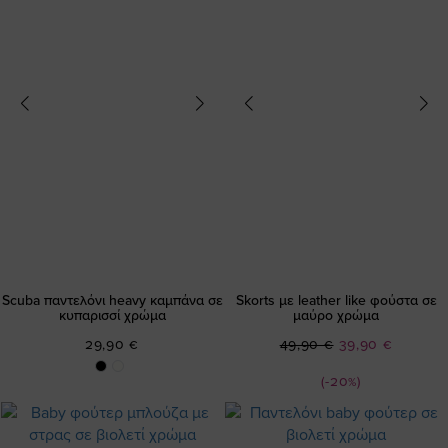
Scuba παντελόνι heavy καμπάνα σε
Skorts με leather like φούστα σε
κυπαρισσί χρώμα
μαύρο χρώμα
Ειδική
29,90 €
49,90 €
39,90 €
Τιμή
(-20%)