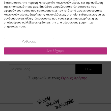
Ειδική
Ειδική
διαφημίσεων, την παροχή λειτουργιών κοινωνικών μέσων και την ανάλυση
173,00 €
138,40 €
173,00 €
138,40 €
της επισκεψιμότητάς μας. Επιπλέον, μοιραζόμαστε πληροφορίες που
Τιμή
Τιμή
αφορούν τον τρόπο που χρησιμοποιείτε τον ιστότοπό μας με συνεργάτες
(-20%)
(-20%)
κοινωνικών μέσων, διαφήμισης και αναλύσεων, οι οποίοι ενδεχομένως να τις
συνδυάσουν με άλλες πληροφορίες που τους έχετε παραχωρήσει ή τις
οποίες έχουν συλλέξει σε σχέση με την από μέρους σας χρήση των
υπηρεσιών τους.
Ρυθμίσεις
ΕΓΓΡΑΦΕΙΤΕ ΣΤΟ NEWSLETTER
Αποδέχομαι
Email
ΕΓΓΡΑΦΗ
Συμφωνώ με τους
Όρους Χρήσης