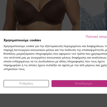
Πολιτική απο
Χρησιμοποιούμε cookies
Χρησιμοποιούμε cookie για την εξατομίκευση περιεχομένου και διαφημίσεων, τ
παροχή λειτουργιών κοινωνικών μέσων και την ανάλυση της επισκεψιμότητάς μ
Επιπλέον, μοιραζόμαστε πληροφορίες που αφορούν τον τρόπο που χρησιμοποιε
τον ιστότοπό μας με συνεργάτες κοινωνικών μέσων, διαφήμισης και αναλύσεων,
οποίοι ενδεχομένως να τις συνδυάσουν με άλλες πληροφορίες που τους έχετε
παραχωρήσει ή τις οποίες έχουν συλλέξει σε σχέση με την από μέρους σας χρή
υπηρεσιών τους.
Σουτιέν plunge με μπανέλα σε καφέ χρώμα
Push up σουτιέν 
38,00 €
Ρυθμίσεις
Αποδέχομαι