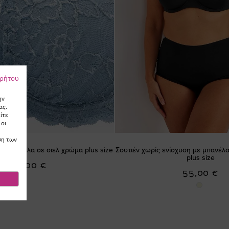
ρρήτου
ην
ας.
ίτε
 οι
ση των
με δαντέλα σε σιελ χρώμα plus size
Σουτιέν χωρίς ενίσχυση με μπανέλ
plus size
49,00 €
55,00 €