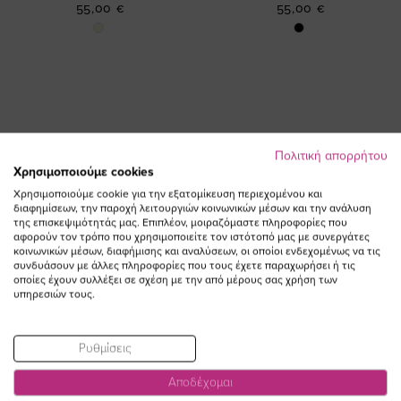
55,00 €
55,00 €
Πολιτική απορρήτου
Χρησιμοποιούμε cookies
ΕΓΓΡΑΦΕΙΤΕ ΣΤΟ NEWSLETTER
Χρησιμοποιούμε cookie για την εξατομίκευση περιεχομένου και
διαφημίσεων, την παροχή λειτουργιών κοινωνικών μέσων και την ανάλυση
της επισκεψιμότητάς μας. Επιπλέον, μοιραζόμαστε πληροφορίες που
Email
αφορούν τον τρόπο που χρησιμοποιείτε τον ιστότοπό μας με συνεργάτες
ΕΓΓΡΑΦΗ
κοινωνικών μέσων, διαφήμισης και αναλύσεων, οι οποίοι ενδεχομένως να τις
συνδυάσουν με άλλες πληροφορίες που τους έχετε παραχωρήσει ή τις
Συμφωνώ με τους
Όρους Χρήσης
οποίες έχουν συλλέξει σε σχέση με την από μέρους σας χρήση των
υπηρεσιών τους.
Ρυθμίσεις
Αποδέχομαι