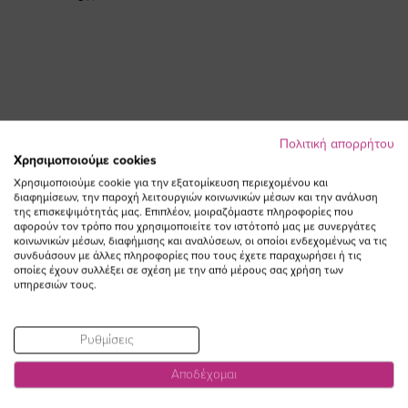
Πολιτική απορρήτου
ΕΓΓΡΑΦΕΙΤΕ ΣΤΟ NEWSLETTER
Χρησιμοποιούμε cookies
Χρησιμοποιούμε cookie για την εξατομίκευση περιεχομένου και
διαφημίσεων, την παροχή λειτουργιών κοινωνικών μέσων και την ανάλυση
Email
της επισκεψιμότητάς μας. Επιπλέον, μοιραζόμαστε πληροφορίες που
ΕΓΓΡΑΦΗ
αφορούν τον τρόπο που χρησιμοποιείτε τον ιστότοπό μας με συνεργάτες
κοινωνικών μέσων, διαφήμισης και αναλύσεων, οι οποίοι ενδεχομένως να τις
Συμφωνώ με τους
Όρους Χρήσης
συνδυάσουν με άλλες πληροφορίες που τους έχετε παραχωρήσει ή τις
οποίες έχουν συλλέξει σε σχέση με την από μέρους σας χρήση των
υπηρεσιών τους.
Ρυθμίσεις
Αποδέχομαι