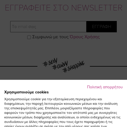
ΕΓΓΡΑΦΕΙΤΕ ΣΤΟ NEWSLETTER
Email
ΕΓΓΡΑΦΗ
Συμφωνώ με τους
Όρους Χρήσης
Πολιτική απορρήτου
Visit
Visit
Visit
Visit
Χρησιμοποιούμε cookies
Χρησιμοποιούμε cookie για την εξατομίκευση περιεχομένου και
διαφημίσεων, την παροχή λειτουργιών κοινωνικών μέσων και την ανάλυση
https://www.fac
https://www.
https://w
our
της επισκεψιμότητάς μας. Επιπλέον, μοιραζόμαστε πληροφορίες που
αφορούν τον τρόπο που χρησιμοποιείτε τον ιστότοπό μας με συνεργάτες
κοινωνικών μέσων, διαφήμισης και αναλύσεων, οι οποίοι ενδεχομένως να τις
page
page
feature=
TikTok
συνδυάσουν με άλλες πληροφορίες που τους έχετε παραχωρήσει ή τις
οποίες έχουν συλλέξει σε σχέση με την από μέρους σας χρήση των