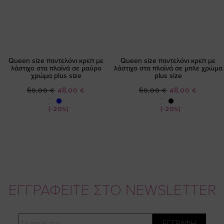
Queen size παντελόνι κρεπ με
Queen size παντελόνι κρεπ με
λάστιχο στα πλαϊνά σε μαύρο
λάστιχο στα πλαϊνά σε μπλε χρώμα
χρώμα plus size
plus size
Ειδική
Ειδική
60,00 €
48,00 €
60,00 €
48,00 €
Τιμή
Τιμή
(-20%)
(-20%)
ΕΓΓΡΑΦΕΙΤΕ ΣΤΟ NEWSLETTER
Email
ΕΓΓΡΑΦΗ