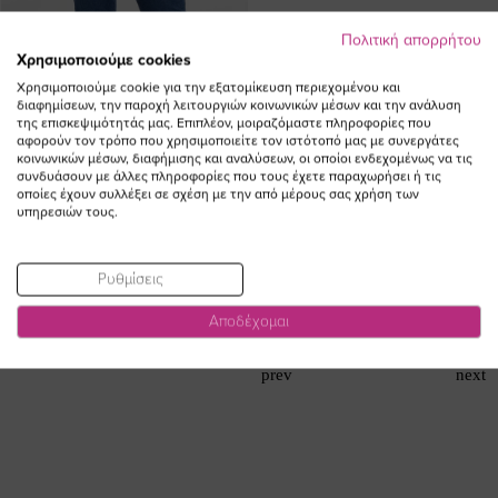
Πολιτική απορρήτου
Χρησιμοποιούμε cookies
Μπλούζα με σούρα στα μανίκια σε
Maxi φόρεμα με μανίκια καμπάνα
Χρησιμοποιούμε cookie για την εξατομίκευση περιεχομένου και
ριγέ σιελ/λευκό χρώμα plus size
σε εμπριμέ πράσινο χρώμα plus
διαφημίσεων, την παροχή λειτουργιών κοινωνικών μέσων και την ανάλυση
size
Ειδική
της επισκεψιμότητάς μας. Επιπλέον, μοιραζόμαστε πληροφορίες που
59,70 €
41,80 €
Ειδική
αφορούν τον τρόπο που χρησιμοποιείτε τον ιστότοπό μας με συνεργάτες
157,50 €
126,00 €
Τιμή
κοινωνικών μέσων, διαφήμισης και αναλύσεων, οι οποίοι ενδεχομένως να τις
Τιμή
(-30%)
(-20%)
συνδυάσουν με άλλες πληροφορίες που τους έχετε παραχωρήσει ή τις
οποίες έχουν συλλέξει σε σχέση με την από μέρους σας χρήση των
υπηρεσιών τους.
NEW IN
Ρυθμίσεις
Αποδέχομαι