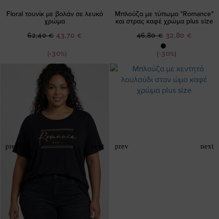
Floral τουνίκ με βολάν σε λευκό
Μπλούζα με τύπωμα "Romance"
χρώμα
και στρας καφέ χρώμα plus size
Ειδική
Ειδική
62,40 €
43,70 €
46,80 €
32,80 €
Τιμή
Τιμή
(-30%)
(-30%)