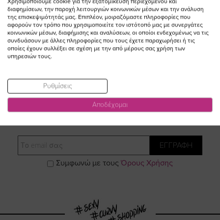
καφέ χρώμα
σιελ χρώμα plus size
Χρησιμοποιούμε cookie για την εξατομίκευση περιεχομένου και
διαφημίσεων, την παροχή λειτουργιών κοινωνικών μέσων και την ανάλυση
38,00 €
49,00 €
της επισκεψιμότητάς μας. Επιπλέον, μοιραζόμαστε πληροφορίες που
αφορούν τον τρόπο που χρησιμοποιείτε τον ιστότοπό μας με συνεργάτες
κοινωνικών μέσων, διαφήμισης και αναλύσεων, οι οποίοι ενδεχομένως να τις
συνδυάσουν με άλλες πληροφορίες που τους έχετε παραχωρήσει ή τις
οποίες έχουν συλλέξει σε σχέση με την από μέρους σας χρήση των
υπηρεσιών τους.
Ρυθμίσεις
Αποδέχομαι
ΕΓΓΡΑΦΕΙΤΕ ΣΤΟ NEWSLETTER
Email
ΕΓΓΡΑΦΗ
Συμφωνώ με τους
Όρους Χρήσης