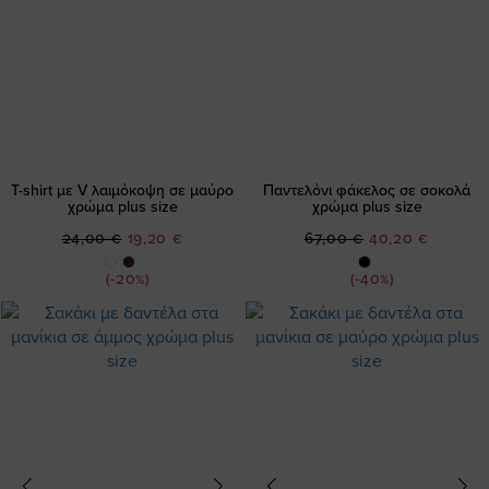
T-shirt με V λαιμόκοψη σε μαύρο
Παντελόνι φάκελος σε σοκολά
χρώμα plus size
χρώμα plus size
Ειδική
Ειδική
24,00 €
19,20 €
67,00 €
40,20 €
Τιμή
Τιμή
(-20%)
(-40%)