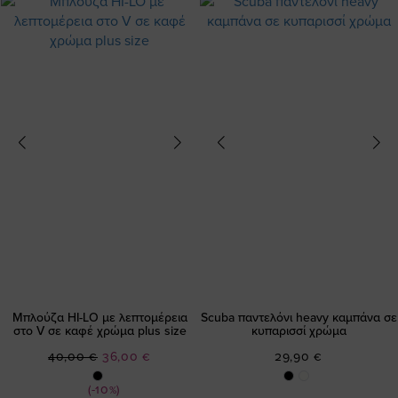
Μπλούζα HI-LO με λεπτομέρεια
Scuba παντελόνι heavy καμπάνα σε
στο V σε καφέ χρώμα plus size
κυπαρισσί χρώμα
Ειδική
40,00 €
36,00 €
29,90 €
Τιμή
(-10%)