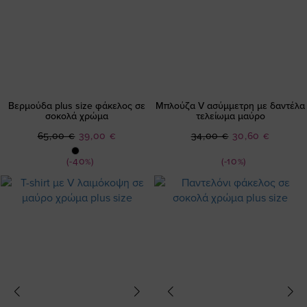
Βερμούδα plus size φάκελος σε
Μπλούζα V ασύμμετρη με δαντέλα
σοκολά χρώμα
τελείωμα μαύρο
Ειδική
Ειδική
65,00 €
39,00 €
34,00 €
30,60 €
Τιμή
Τιμή
(-40%)
(-10%)