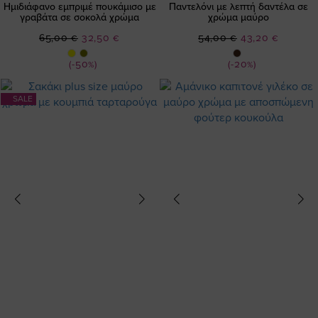
Ημιδιάφανο εμπριμέ πουκάμισο με
Παντελόνι με λεπτή δαντέλα σε
γραβάτα σε σοκολά χρώμα
χρώμα μαύρο
Ειδική
Ειδική
65,00 €
32,50 €
54,00 €
43,20 €
Τιμή
Τιμή
(-50%)
(-20%)
SALE