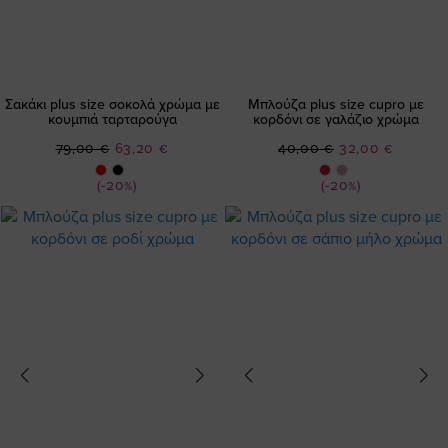
Σακάκι plus size σοκολά χρώμα με
Μπλούζα plus size cupro με
κουμπιά ταρταρούγα
κορδόνι σε γαλάζιο χρώμα
Ειδική
Ειδική
79,00 €
63,20 €
40,00 €
32,00 €
Τιμή
Τιμή
(-20%)
(-20%)