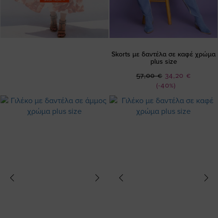
Skorts με δαντέλα σε καφέ χρώμα
plus size
Ειδική
57,00 €
34,20 €
Τιμή
(-40%)