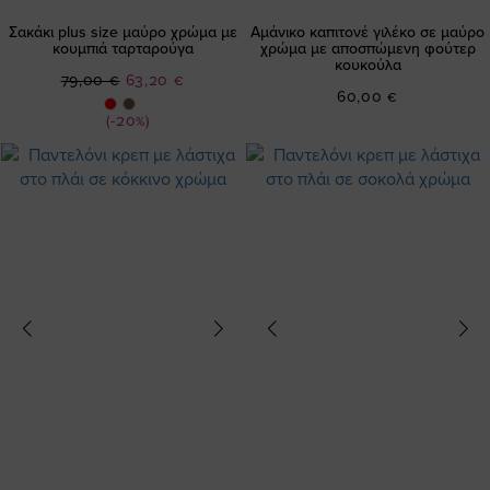
Σακάκι plus size μαύρο χρώμα με
Αμάνικο καπιτονέ γιλέκο σε μαύρο
κουμπιά ταρταρούγα
χρώμα με αποσπώμενη φούτερ
κουκούλα
Ειδική
79,00 €
63,20 €
60,00 €
Τιμή
(-20%)