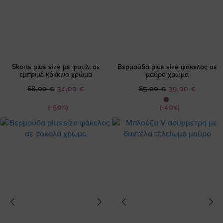
Skorts plus size με φυτίλι σε
Βερμούδα plus size φάκελος σε
εμπριμέ κόκκινο χρώμα
μαύρο χρώμα
Ειδική
Ειδική
68,00 €
34,00 €
65,00 €
39,00 €
Τιμή
Τιμή
(-50%)
(-40%)