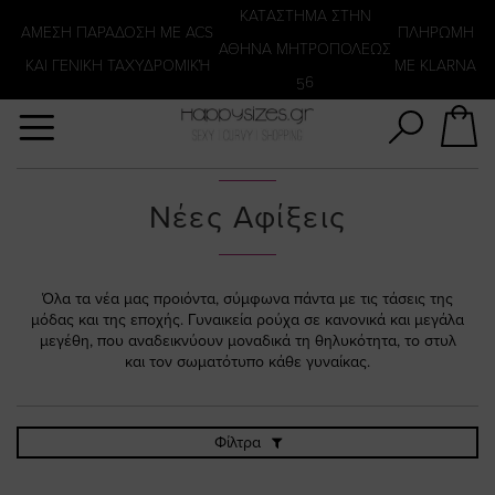
Αναζήτηση
KATΑΣΤΗΜΑ ΣΤΗΝ
ΑΜΕΣΗ ΠΑΡΑΔΟΣΗ ΜΕ ACS
ΠΛΗΡΩΜΗ
ΑΘΗΝΑ ΜΗΤΡΟΠΟΛΕΩΣ
ΚΑΙ ΓΕΝΙΚΗ ΤΑΧΥΔΡΟΜΙΚΉ
ΜΕ KLARNA
56
Νέες Αφίξεις
Όλα τα νέα μας προιόντα, σύμφωνα πάντα με τις τάσεις της
μόδας και της εποχής. Γυναικεία ρούχα σε κανονικά και μεγάλα
μεγέθη, που αναδεικνύουν μοναδικά τη θηλυκότητα, το στυλ
και τον σωματότυπο κάθε γυναίκας.
Φίλτρα