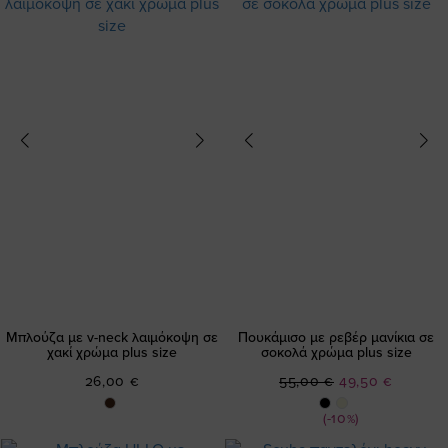
Μπλούζα με v-neck λαιμόκοψη σε
Πουκάμισο με ρεβέρ μανίκια σε
χακί χρώμα plus size
σοκολά χρώμα plus size
Ειδική
26,00 €
55,00 €
49,50 €
Τιμή
(-10%)