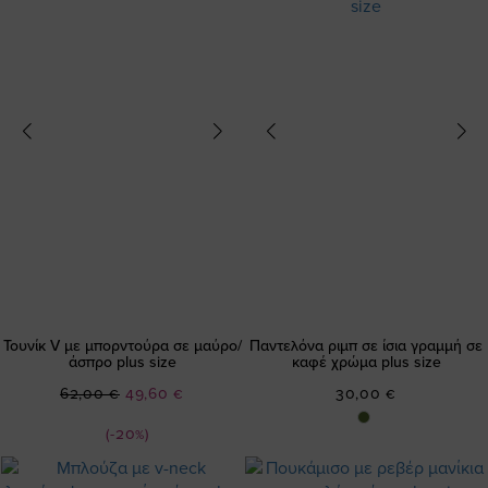
Τουνίκ V με μπορντούρα σε μαύρο/
Παντελόνα ριμπ σε ίσια γραμμή σε
άσπρο plus size
καφέ χρώμα plus size
Ειδική
62,00 €
49,60 €
30,00 €
Τιμή
(-20%)