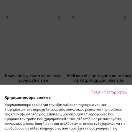
Κολάν heavy ελαστικό σε μπλε
Midi καφτάνι με λαχούρ και τσέπες
χρώμα plus size
σε πετρόλ χρώμα plus size
Ειδική
26,00 €
90,00 €
63,00 €
Πολιτική απορρήτου
Τιμή
Χρησιμοποιούμε cookies
(-30%)
Χρησιμοποιούμε cookie για την εξατομίκευση περιεχομένου και
διαφημίσεων, την παροχή λειτουργιών κοινωνικών μέσων και την ανάλυση
της επισκεψιμότητάς μας. Επιπλέον, μοιραζόμαστε πληροφορίες που
αφορούν τον τρόπο που χρησιμοποιείτε τον ιστότοπό μας με συνεργάτες
κοινωνικών μέσων, διαφήμισης και αναλύσεων, οι οποίοι ενδεχομένως να τις
συνδυάσουν με άλλες πληροφορίες που τους έχετε παραχωρήσει ή τις