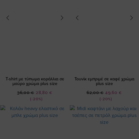
T-shirt με τύπωμα κοράλλια σε
Τουνίκ εμπριμέ σε καφέ χρώμα
μαύρο χρώμα plus size
plus size
Ειδική
Ειδική
36,00 €
28,80 €
62,00 €
49,60 €
Τιμή
Τιμή
(-20%)
(-20%)