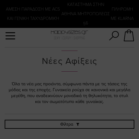
Αναζήτηση
KATΑΣΤΗΜΑ ΣΤΗΝ
ΑΜΕΣΗ ΠΑΡΑΔΟΣΗ ΜΕ ACS
ΠΛΗΡΩΜΗ
ΑΘΗΝΑ ΜΗΤΡΟΠΟΛΕΩΣ
ΚΑΙ ΓΕΝΙΚΗ ΤΑΧΥΔΡΟΜΙΚΉ
ΜΕ KLARNA
56
Νέες Αφίξεις
Όλα τα νέα μας προιόντα, σύμφωνα πάντα με τις τάσεις της
μόδας και της εποχής. Γυναικεία ρούχα σε κανονικά και μεγάλα
μεγέθη, που αναδεικνύουν μοναδικά τη θηλυκότητα, το στυλ
και τον σωματότυπο κάθε γυναίκας.
Φίλτρα