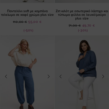
Παντελόνι soft με καμπάνα
Ζιπ κιλότ με εσωτερικό λάστιχο και
τελείωμα σε καφέ χρώμα plus size
τύπωμα φύλλα σε λευκό/μαύρο
plus size
Ειδική
110,00 €
55,00 €
Ειδική
71,00 €
49,70 €
Τιμή
Τιμή
(-50%)
(-30%)