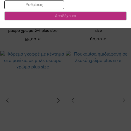
Ρυθμίσεις
Αποδέχομαι
Σλιπ με δαντέλα μπροστά σε σιελ/
Βody shape σε μαύρο χρώμα plus
μαύρο χρώμα 2+1 plus size
size
55,00 €
60,00 €