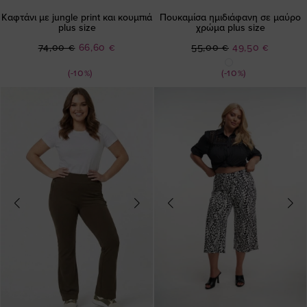
Καφτάνι με jungle print και κουμπιά
Πουκαμίσα ημιδιάφανη σε μαύρο
plus size
χρώμα plus size
Ειδική
Ειδική
74,00 €
66,60 €
55,00 €
49,50 €
Τιμή
Τιμή
(-10%)
(-10%)