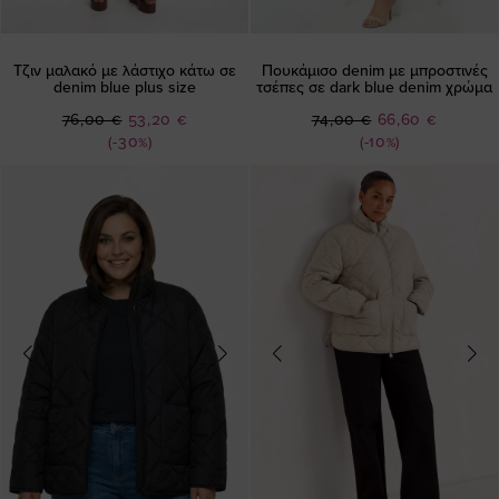
Τζιν μαλακό με λάστιχο κάτω σε
Πουκάμισο denim με μπροστινές
denim blue plus size
τσέπες σε dark blue denim χρώμα
Ειδική
Ειδική
76,00 €
53,20 €
74,00 €
66,60 €
Τιμή
Τιμή
(-30%)
(-10%)