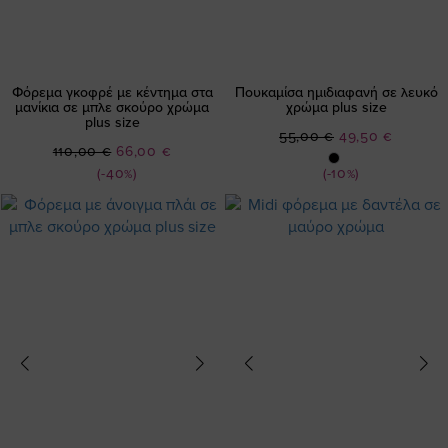
Φόρεμα γκοφρέ με κέντημα στα
Πουκαμίσα ημιδιαφανή σε λευκό
μανίκια σε μπλε σκούρο χρώμα
χρώμα plus size
plus size
Ειδική
55,00 €
49,50 €
Ειδική
110,00 €
66,00 €
Τιμή
Τιμή
(-40%)
(-10%)