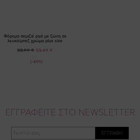
Φόρεμα σεμιζιέ ριγέ με ζώνη σε
λευκό/μπεζ χρώμα plus size
Ειδική
99,00 €
59,40 €
Τιμή
(-40%)
ΕΓΓΡΑΦΕΙΤΕ ΣΤΟ NEWSLETTER
Email
ΕΓΓΡΑΦΗ