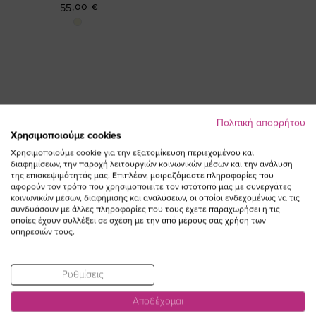
55,00 €
Πολιτική απορρήτου
Χρησιμοποιούμε cookies
ΕΓΓΡΑΦΕΙΤΕ ΣΤΟ NEWSLETTER
Χρησιμοποιούμε cookie για την εξατομίκευση περιεχομένου και
διαφημίσεων, την παροχή λειτουργιών κοινωνικών μέσων και την ανάλυση
της επισκεψιμότητάς μας. Επιπλέον, μοιραζόμαστε πληροφορίες που
Email
αφορούν τον τρόπο που χρησιμοποιείτε τον ιστότοπό μας με συνεργάτες
ΕΓΓΡΑΦΗ
κοινωνικών μέσων, διαφήμισης και αναλύσεων, οι οποίοι ενδεχομένως να τις
συνδυάσουν με άλλες πληροφορίες που τους έχετε παραχωρήσει ή τις
Συμφωνώ με τους
Όρους Χρήσης
οποίες έχουν συλλέξει σε σχέση με την από μέρους σας χρήση των
υπηρεσιών τους.
Ρυθμίσεις
Αποδέχομαι