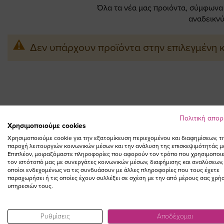
Όλα τα νέα μας προιόντα, σύμφωνα π
αναδεικνύ
Δεν υπάρχουν προϊόντα στην επιλεγμένη 
Πολιτική απο
Χρησιμοποιούμε cookies
Χρησιμοποιούμε cookie για την εξατομίκευση περιεχομένου και διαφημίσεων, τ
παροχή λειτουργιών κοινωνικών μέσων και την ανάλυση της επισκεψιμότητάς μ
Επιπλέον, μοιραζόμαστε πληροφορίες που αφορούν τον τρόπο που χρησιμοποιε
τον ιστότοπό μας με συνεργάτες κοινωνικών μέσων, διαφήμισης και αναλύσεων,
οποίοι ενδεχομένως να τις συνδυάσουν με άλλες πληροφορίες που τους έχετε
παραχωρήσει ή τις οποίες έχουν συλλέξει σε σχέση με την από μέρους σας χρή
υπηρεσιών τους.
Ρυθμίσεις
Αποδέχομαι