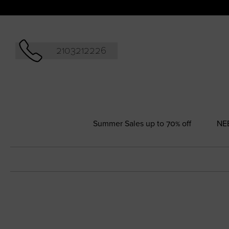
Αναζήτησ
2103212226
Summer Sales up to 70% off
NΕ