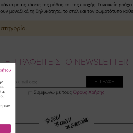
άντα με τις τάσεις της μόδας και της εποχής. Γυναικεία ρούχα
ουν μοναδικά τη θηλυκότητα, το στυλ και τον σωματότυπο κάθε
κατηγορία.
ΕΓΓΡΑΦΕΙΤΕ ΣΤΟ NEWSLETTER
ρρήτου
Email
ΕΓΓΡΑΦΗ
ην
ας.
ίτε
Συμφωνώ με τους
Όρους Χρήσης
 οι
ση των