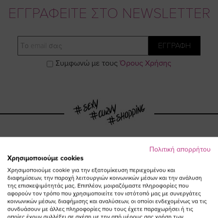
ΕΓΓΡΑΦΕΙΤΕ ΣΤΟ NEWSLETTER
Email
ΕΓΓΡΑΦΗ
Συμφωνώ με τους
Όρους Χρήσης
Πολιτική απορρήτου
Visit
Visit
Visit
Visit
Χρησιμοποιούμε cookies
Χρησιμοποιούμε cookie για την εξατομίκευση περιεχομένου και
διαφημίσεων, την παροχή λειτουργιών κοινωνικών μέσων και την ανάλυση
https://www.fac
https://www.
https://w
our
της επισκεψιμότητάς μας. Επιπλέον, μοιραζόμαστε πληροφορίες που
αφορούν τον τρόπο που χρησιμοποιείτε τον ιστότοπό μας με συνεργάτες
κοινωνικών μέσων, διαφήμισης και αναλύσεων, οι οποίοι ενδεχομένως να τις
page
page
feature=
TikTok
συνδυάσουν με άλλες πληροφορίες που τους έχετε παραχωρήσει ή τις
οποίες έχουν συλλέξει σε σχέση με την από μέρους σας χρήση των